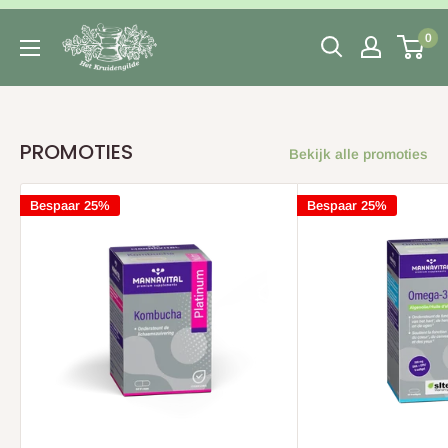
Naar
content
0
PROMOTIES
Bekijk alle promoties
Bespaar 25%
Bespaar 25%