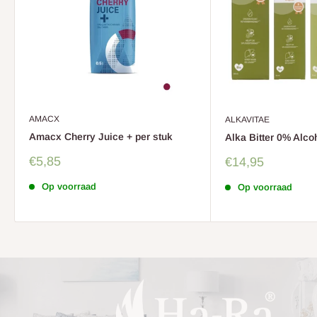
AMACX
ALKAVITAE
Amacx Cherry Juice + per stuk
Alka Bitter 0% Alco
Sale
€5,85
Sale
€14,95
prijs
prijs
Op voorraad
Op voorraad