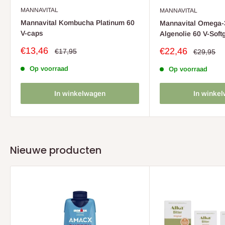
MANNAVITAL
MANNAVITAL
Mannavital Kombucha Platinum 60
Mannavital Omega-
V-caps
Algenolie 60 V-Soft
Sale
€13,46
Sale
€22,46
Normale
€17,95
Normale
€29,95
prijs
prijs
prijs
prijs
Op voorraad
Op voorraad
In winkelwagen
In winke
Nieuwe producten