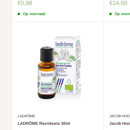
Sale
Sale
€5,88
€14,50
prijs
prijs
Op voorraad
Op voor
LADRÔME
JACOB HOO
LADRÔME Ravintsara 30ml
Jacob Hooy