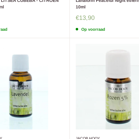
LITSEA CUBEBA - CITROEN
Lanaform Peaceful Night etheri
ml
10ml
Sale
€13,90
prijs
raad
Op voorraad
Y
JACOB HOOY