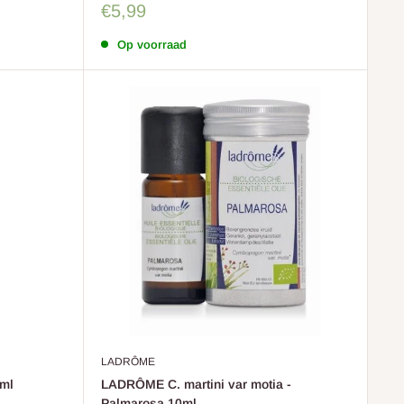
Sale
€5,99
prijs
Op voorraad
LADRÔME
0ml
LADRÔME C. martini var motia -
Palmarosa 10ml