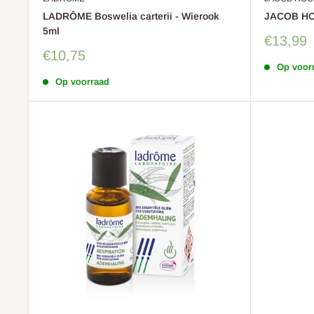
LADRÔME Boswelia carterii - Wierook
JACOB HOO
5ml
Sale
€13,99
prijs
Sale
€10,75
prijs
Op voor
Op voorraad