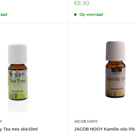
Sale
€8,90
prijs
raad
Op voorraad
Y
JACOB HOOY
 Tea tree olie10ml
JACOB HOOY Kamille olie 5% 