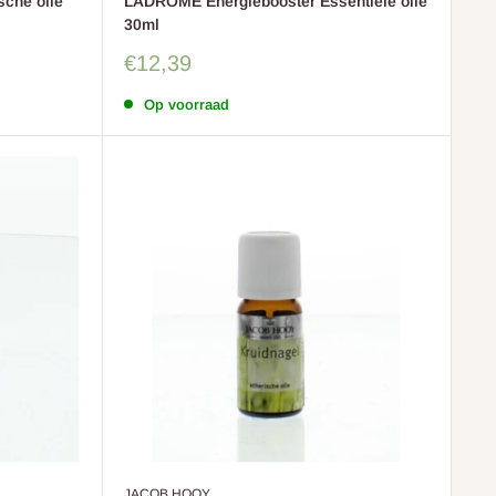
sche olie
LADRÔME Energiebooster Essentiêle olie
30ml
Sale
€12,39
prijs
Op voorraad
JACOB HOOY