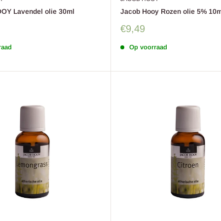
Y Lavendel olie 30ml
Jacob Hooy Rozen olie 5% 10m
Sale
€9,49
prijs
raad
Op voorraad