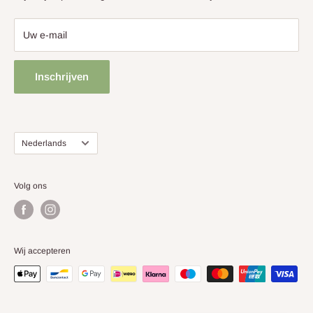
Zondag: gesloten
Online webshop (24/7 geopend)!
Uw e-mail
Uitzonderlijke openingsdagen? Check onze actuele uren op
Google
Inschrijven
Taal
Nederlands
Volg ons
Wij accepteren