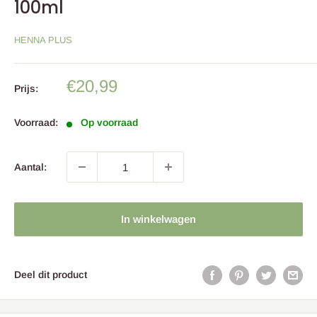
100ml
HENNA PLUS
Sale
€20,99
Prijs:
prijs
Voorraad:
Op voorraad
Aantal:
In winkelwagen
Deel dit product