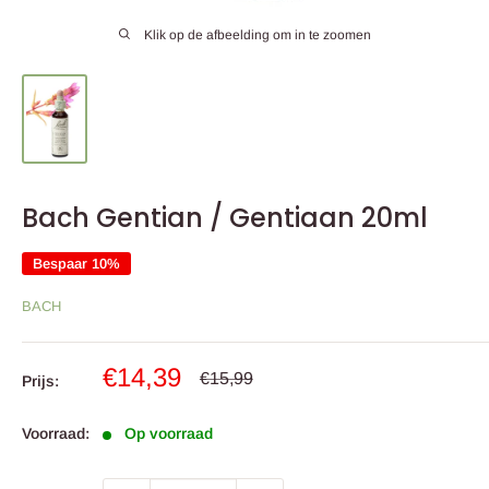
Klik op de afbeelding om in te zoomen
Bach Gentian / Gentiaan 20ml
Bespaar 10%
BACH
Sale
€14,39
Normale
€15,99
Prijs:
prijs
prijs
Voorraad:
Op voorraad