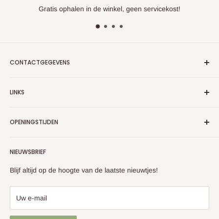
Gratis ophalen in de winkel, geen servicekost!
CONTACTGEGEVENS
Het Kruidengilde
LINKS
Shopping twee
Retourneren
Rootenstraat 9 / 1-3
OPENINGSTIJDEN
Algemene voorwaarden
B- 3600 Genk
Privacy policy
Maandag: Gesloten
+3289352214
NIEUWSBRIEF
Servicevoorwaarden
Geopend dinsdag t/m zaterdag: 9.30 - 18.00 uur
Terugbetalingsbeleid
info@kruidengilde.com
Blijf altijd op de hoogte van de laatste nieuwtjes!
Zondag: gesloten
Online webshop (24/7 geopend)!
Uw e-mail
Uitzonderlijke openingsdagen? Check onze actuele uren op